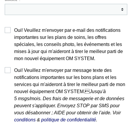
Oui! Veuillez m'envoyer par e-mail des notifications
importantes sur les plans de soins, les offres
spéciales, les conseils photo, les événements et les
mises à jour qui m'aideront à tirer le meilleur parti de
mon nouvel équipement OM SYSTEM.
Oui! Veuillez m'envoyer par message texte des
notifications importantes sur les bons plans et les
services qui m'aideront à tirer le meilleur parti de mon
nouvel équipement OM SYSTEM.
Jusqu'à
5 msgs/mois. Des frais de messagerie et de données
peuvent s'appliquer. Envoyez STOP par SMS pour
vous désabonner ; AIDE pour obtenir de l'aide. Voir
(opens in a new tab)
(opens in a new t
conditions
&
politique de confidentialité
.